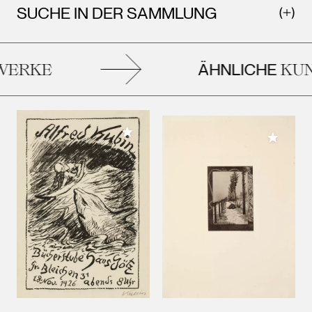
SUCHE IN DER SAMMLUNG
ÄHNLICHE
ERKE
KUN
Meiner Sammlung hinzufügen
Meiner 