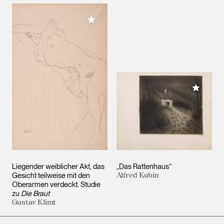
Meiner Sammlung hinzufügen
Meiner 
Liegender weiblicher Akt, das
„Das Rattenhaus“
Gesicht teilweise mit den
Alfred Kubin
Oberarmen verdeckt. Studie
zu
Die Braut
Gustav Klimt