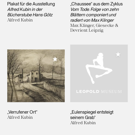
Plakat für die Ausstellung
„Chaussee“ aus dem Zyklus
Alfred Kubin in der
Vom Tode. Folge von zehn
Bücherstube Hans Götz
Blättern componiert und
Alfred Kubin
radiert von Max Klinger
Max Klinger, Giesecke &
Devrient Leipzig
Meiner 
Meiner Sammlung hinzufügen
„Verrufener Ort“
„Eulenspiegel entsteigt
Alfred Kubin
seinem Grab“
Alfred Kubin