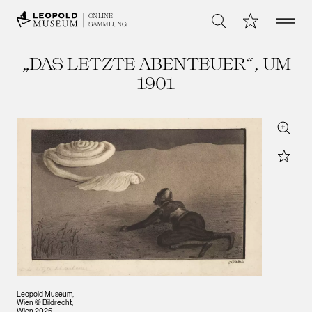
Open 
Meine Sammlu
ONLINE
Suche
SAMMLUNG
„DAS LETZTE ABENTEUER“
, UM
1901
Zoom
Star
Leopold Museum,
Wien © Bildrecht,
Wien 2025