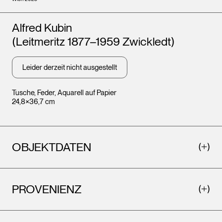
Künstler*innen
Alfred Kubin
(Leitmeritz 1877–1959 Zwickledt)
Leider derzeit nicht ausgestellt
Tusche, Feder, Aquarell auf Papier
24,8×36,7 cm
OBJEKTDATEN
PROVENIENZ