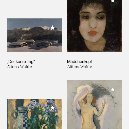
Meiner 
Meiner Sammlung hinzufügen
„Der kurze Tag“
Mädchenkopf
Alfons Walde
Alfons Walde
Meiner 
Meiner Sammlung hinzufügen