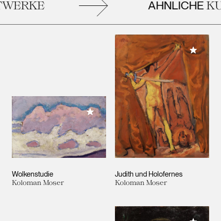
ÄHNLICHE
WERKE
KU
Meiner 
Meiner Sammlung hinzufügen
Wolkenstudie
Judith und Holofernes
Koloman Moser
Koloman Moser