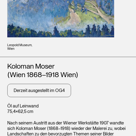
Leopold Museum,
Wien
Künstler*innen
Koloman Moser
(Wien 1868–1918 Wien)
Derzeit ausgestellt im OG4
Öl auf Leinwand
75,4×62,5 cm
Nach seinem Austritt aus der Wiener Werkstätte 1907 wandte
sich Koloman Moser (1868–1918) wieder der Malerei zu, wobei
Landschaften zu den bevorzugten Themen seiner Bilder