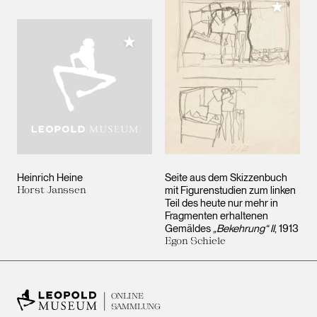
Meiner 
Meiner Sammlung hinzufügen
Heinrich Heine
Seite aus dem Skizzenbuch
Horst Janssen
mit Figurenstudien zum linken
Teil des heute nur mehr in
Fragmenten erhaltenen
Gemäldes
„Bekehrung“ II
, 1913
Egon Schiele
ONLINE
SAMMLUNG