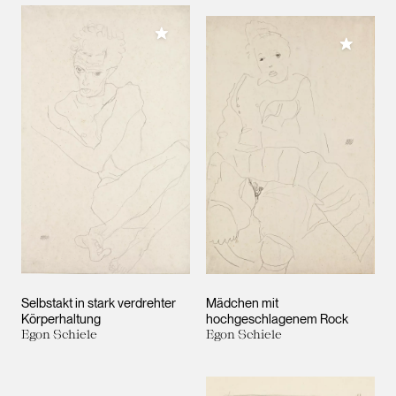
Meiner Sammlung hinzufügen
Meiner 
Selbstakt in stark verdrehter
Mädchen mit
Körperhaltung
hochgeschlagenem Rock
Egon Schiele
Egon Schiele