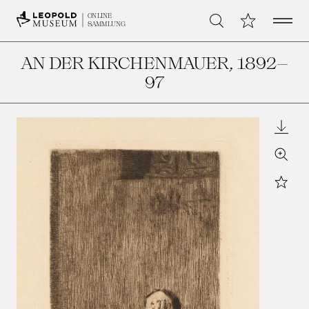
Open 
Meine Sammlu
ONLINE
Suche
SAMMLUNG
AN DER KIRCHENMAUER
, 1892–
97
Downl
Zoom
Star