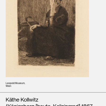
Leopold Museum,
Wien
Künstler*innen
Käthe Kollwitz