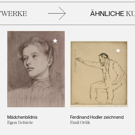
ÄHNLICHE
WERKE
KUN
Meiner Sammlung hinzufügen
Meiner 
Mädchenbildnis
Ferdinand Hodler zeichnend
Egon Schiele
Emil Orlik