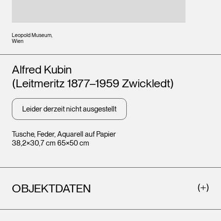
Leopold Museum,
Wien
Künstler*innen
Alfred Kubin
(Leitmeritz 1877–1959 Zwickledt)
Leider derzeit nicht ausgestellt
Tusche, Feder, Aquarell auf Papier
38,2×30,7 cm 65×50 cm
OBJEKTDATEN