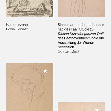
Haremsszene
Sich umarmendes, stehendes
Lovis Corinth
nacktes Paar. Studie zu
Diesen Kuss der ganzen Welt
des Beethovenfries für die XIV.
Ausstellung der Wiener
Secession
Gustav Klimt
Meiner Sammlung hinzufügen
Meiner 