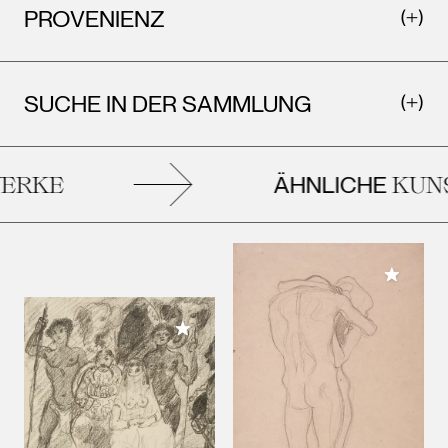
PROVENIENZ
SUCHE IN DER SAMMLUNG
ÄHNLICHE
RKE
KUNS
Meiner 
Meiner Sammlung hinzufügen