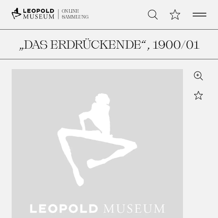
Open 
Meine Sammlu
ONLINE
Suche
SAMMLUNG
„DAS ERDRÜCKENDE“
, 1900/01
Zoom
Star