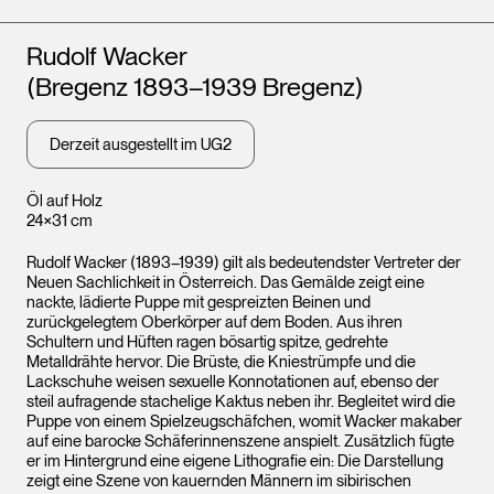
Künstler*innen
Rudolf Wacker
(Bregenz 1893–1939 Bregenz)
Derzeit ausgestellt im UG2
Öl auf Holz
24×31 cm
Rudolf Wacker (1893–1939) gilt als bedeutendster Vertreter der
Neuen Sachlichkeit in Österreich. Das Gemälde zeigt eine
nackte, lädierte Puppe mit gespreizten Beinen und
zurückgelegtem Oberkörper auf dem Boden. Aus ihren
Schultern und Hüften ragen bösartig spitze, gedrehte
Metalldrähte hervor. Die Brüste, die Kniestrümpfe und die
Lackschuhe weisen sexuelle Konnotationen auf, ebenso der
steil aufragende stachelige Kaktus neben ihr. Begleitet wird die
Puppe von einem Spielzeugschäfchen, womit Wacker makaber
auf eine barocke Schäferinnenszene anspielt. Zusätzlich fügte
er im Hintergrund eine eigene Lithografie ein: Die Darstellung
zeigt eine Szene von kauernden Männern im sibirischen