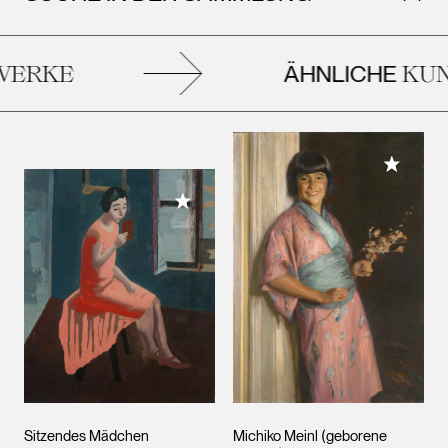
ÄHNLICHE
ERKE
KUNS
Meiner 
Meiner Sammlung hinzufügen
Sitzendes Mädchen
Michiko Meinl (geborene