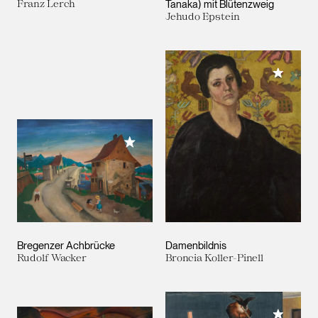
Franz Lerch
Tanaka) mit Blütenzweig
Jehudo Epstein
Meiner 
Meiner Sammlung hinzufügen
Bregenzer Achbrücke
Damenbildnis
Rudolf Wacker
Broncia Koller-Pinell
Meiner 