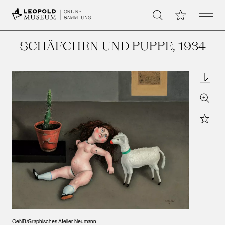
Open 
Meine Sammlu
ONLINE
Suche
SAMMLUNG
SCHÄFCHEN UND PUPPE
, 1934
Downl
Zoom
Star
OeNB/Graphisches Atelier Neumann