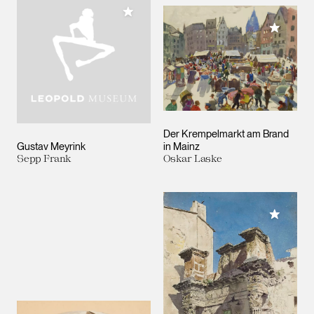
Meiner Sammlung hinzufügen
Meiner 
Der Krempelmarkt am Brand
Gustav Meyrink
in Mainz
Sepp Frank
Oskar Laske
Meiner 