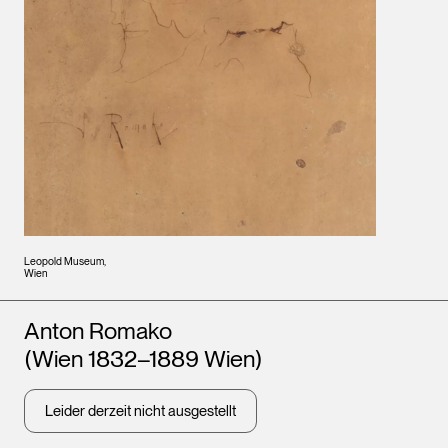
Leopold Museum,
Wien
Künstler*innen
Anton Romako
(Wien 1832–1889 Wien)
Leider derzeit nicht ausgestellt