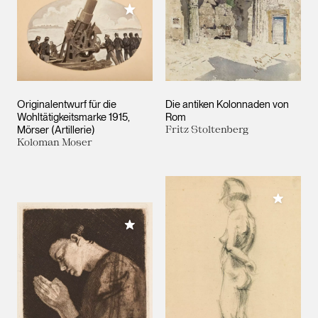
Meiner Sammlung hinzufügen
Originalentwurf für die
Die antiken Kolonnaden von
Wohltätigkeitsmarke 1915,
Rom
Mörser (Artillerie)
Fritz Stoltenberg
Koloman Moser
Meiner 
Meiner Sammlung hinzufügen