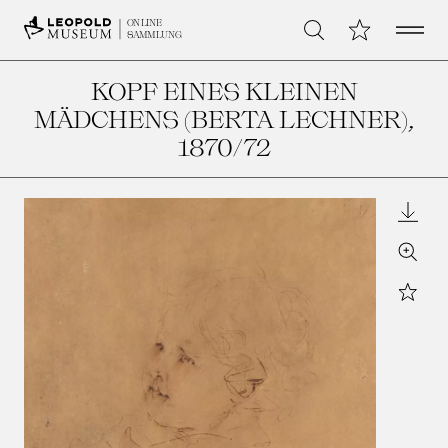
Open 
Meine Sammlu
ONLINE
Suche
SAMMLUNG
KOPF EINES KLEINEN
MÄDCHENS (BERTA LECHNER)
,
1870/72
Downl
Zoom
Star