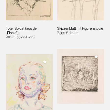
Toter Soldat (aus dem
Skizzenblatt mit Figurenstudie
„Finale")
Egon Schiele
Albin Egger-Lienz
Meiner 
Meiner Sammlung hinzufügen