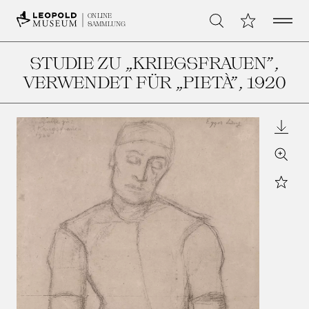
Open 
Meine Sammlu
ONLINE
Suche
SAMMLUNG
STUDIE ZU „KRIEGSFRAUEN”,
VERWENDET FÜR „PIETÀ”
, 1920
Downl
Zoom
Star