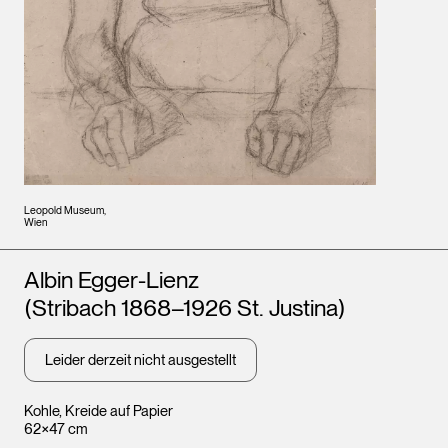
Leopold Museum,
Wien
Künstler*innen
Albin Egger-Lienz
(Stribach 1868–1926 St. Justina)
Leider derzeit nicht ausgestellt
Kohle, Kreide auf Papier
62×47 cm