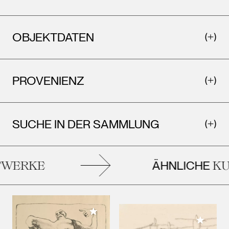
OBJEKTDATEN
PROVENIENZ
SUCHE IN DER SAMMLUNG
ÄHNLICHE
WERKE
KUN
Meiner Sammlung hinzufügen
Meiner 