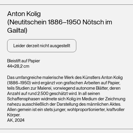
Künstler*innen
Anton Kolig
(Neutitschein 1886–1950 Nötsch im
Gailtal)
Leider derzeit nicht ausgestellt
Bleistift auf Papier
44×28,2 cm
Das umfangreiche malerische Werk des Künstlers Anton Kolig
(1886–1950) wird ergänzt von grafischen Arbeiten auf Papier,
teils Studien zur Malerei, vorwiegend autonome Blätter, deren
Anzahl auf rund 2.500 geschätzt wird. In all seinen
Schaffensphasen widmete sich Kolig im Medium der Zeichnung
nahezu ausschließlich der Darstellung des männlichen Aktes.
Allen gemein ist ein stets junger, wohlproportionierter, kraftvoller
Körper.
AK, 2024