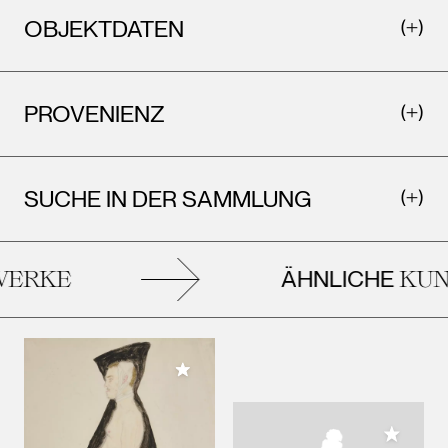
OBJEKTDATEN
PROVENIENZ
SUCHE IN DER SAMMLUNG
ÄHNLICHE
ERKE
KUN
Meiner Sammlung hinzufügen
Meiner 