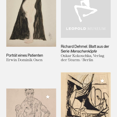
Richard Dehmel. Blatt aus der
Serie
Menschenköpfe
Porträt eines Patienten
Oskar Kokoschka, Verlag
Erwin Dominik Osen
der Sturm / Berlin
Meiner 
Meiner Sammlung hinzufügen