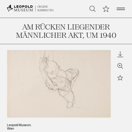
Open 
Meine Sammlu
ONLINE
Suche
SAMMLUNG
AM RÜCKEN LIEGENDER
MÄNNLICHER AKT
, UM 1940
Downl
Zoom
Star
Leopold Museum,
Wien