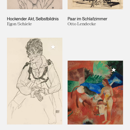
Hockender Akt, Selbstbildnis
Paar im Schlafzimmer
Egon Schiele
Otto Lendecke
Meiner Sammlung hinzufügen
Meiner 