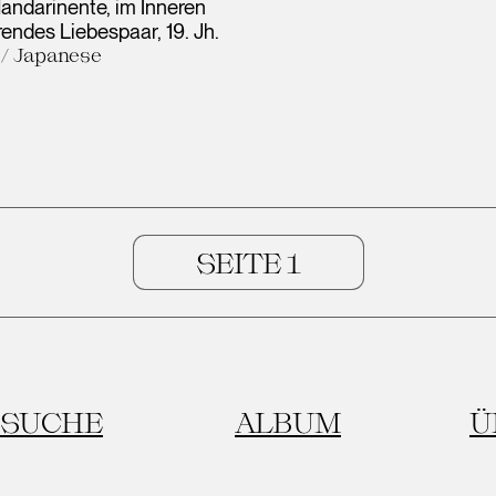
andarinente, im Inneren
erendes Liebespaar
19. Jh.
 / Japanese
SUCHE
ALBUM
Ü