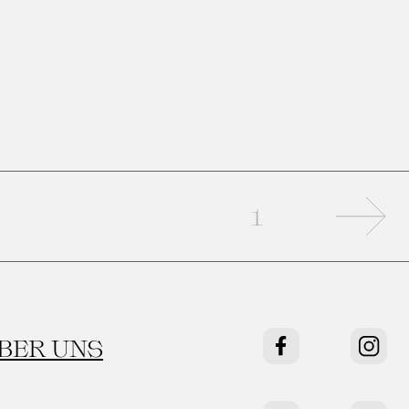
Näc
1
BER UNS
Facebook
Instag