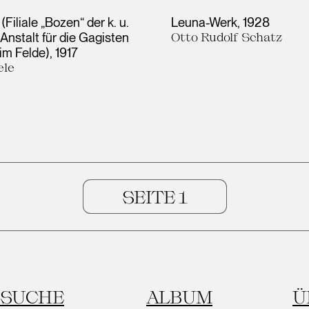
Filiale „Bozen“ der k. u.
Leuna-Werk
1928
Anstalt für die Gagisten
Otto Rudolf Schatz
im Felde)
1917
ele
SUCHE
ALBUM
Ü