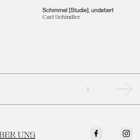
Schimmel [Studie]
undatiert
Carl Schindler
Näc
1
BER UNS
Facebook
Instag