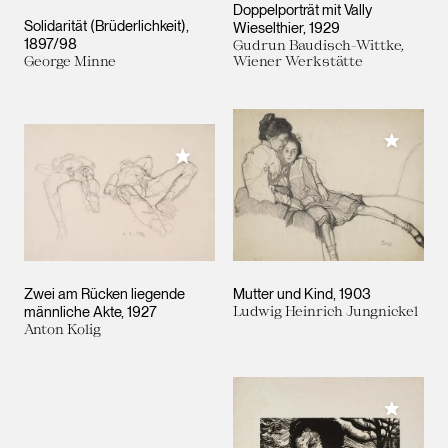
Doppelporträt mit Vally
Solidarität (Brüderlichkeit)
Wieselthier
1929
1897/98
Gudrun Baudisch-Wittke,
George Minne
Wiener Werkstätte
Meiner 
Meiner Sammlung hinzufügen
Zwei am Rücken liegende
Mutter und Kind
1903
männliche Akte
1927
Ludwig Heinrich Jungnickel
Anton Kolig
Meiner 