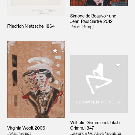
Simone de Beauvoir und
Jean-Paul Sartre
2012
Friedrich Nietzsche
1864
Peter Sengl
Meiner Sammlung hinzufügen
Meiner 
Wilhelm Grimm und Jakob
Virginia Woolf
2006
Grimm
1847
Peter Sengl
Lazarus Gottlieb Sichling