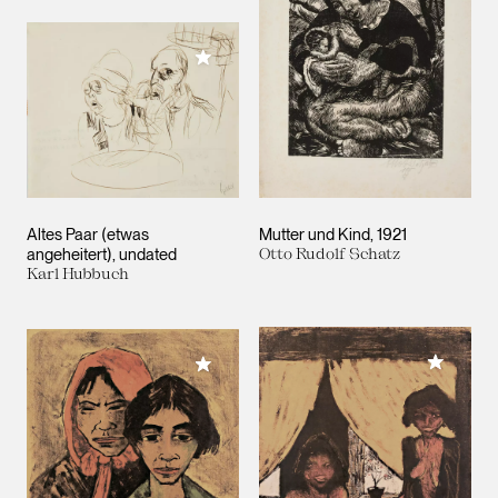
Meiner Sammlung hinzufügen
Altes Paar (etwas
Mutter und Kind
1921
angeheitert)
undated
Otto Rudolf Schatz
Karl Hubbuch
Meiner 
Meiner Sammlung hinzufügen