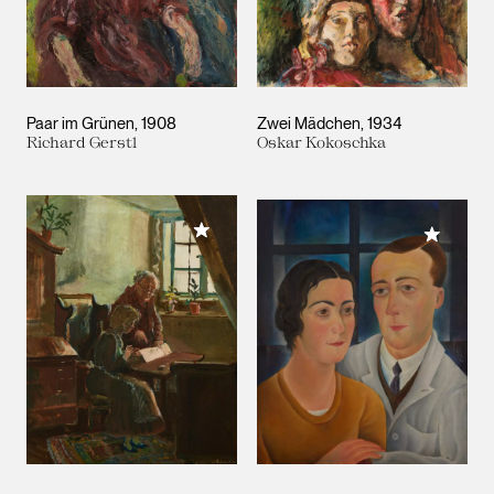
Paar im Grünen
1908
Zwei Mädchen
1934
Richard Gerstl
Oskar Kokoschka
Meiner Sammlung hinzufügen
Meiner 