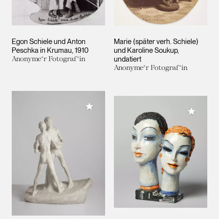
Egon Schiele und Anton
Marie (später verh. Schiele)
Peschka in Krumau
1910
und Karoline Soukup
Anonyme*r Fotograf*in
undatiert
Anonyme*r Fotograf*in
Meiner Sammlung hinzufügen
Meiner 