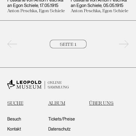
Postkarte von Anton Peschka
Postkarte von Anton Peschka
an Egon Schiele
17.05.1915
an Egon Schiele
05.05.1915
Anton Peschka, Egon Schiele
Anton Peschka, Egon Schiele
Vorherige Seite
Nächs
ONLINE
SAMMLUNG
SUCHE
ALBUM
ÜBER UNS
Besuch
Tickets/Preise
Kontakt
Datenschutz