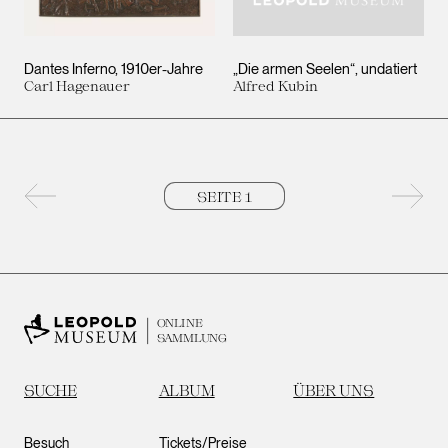
Dantes Inferno
1910er-Jahre
„Die armen Seelen“
undatiert
Carl Hagenauer
Alfred Kubin
Vorherige Seite
Nächs
ONLINE
SAMMLUNG
SUCHE
ALBUM
ÜBER UNS
Besuch
Tickets/Preise