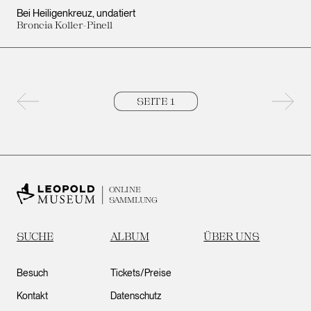
Bei Heiligenkreuz
undatiert
Broncia Koller-Pinell
Vorherige Seite
Nächs
ONLINE
SAMMLUNG
SUCHE
ALBUM
ÜBER UNS
Besuch
Tickets/Preise
Kontakt
Datenschutz