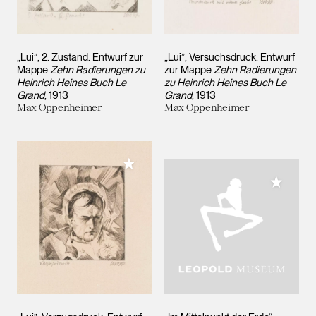
„Lui”, 2. Zustand. Entwurf zur
„Lui”, Versuchsdruck. Entwurf
Mappe
Zehn Radierungen zu
zur Mappe
Zehn Radierungen
Heinrich Heines Buch Le
zu Heinrich Heines Buch Le
Grand
1913
Grand
1913
Max Oppenheimer
Max Oppenheimer
Meiner Sammlung hinzufügen
Meiner 