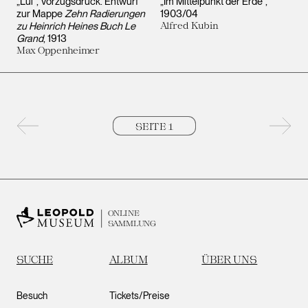
„Lui”, Vorzugsdruck. Entwurf
„Im Mittelpunkt der Erde“
zur Mappe
Zehn Radierungen
1903/04
zu Heinrich Heines Buch Le
Alfred Kubin
Grand
1913
Max Oppenheimer
Vorherige Seite
Nächs
ONLINE
SAMMLUNG
SUCHE
ALBUM
ÜBER UNS
Besuch
Tickets/Preise