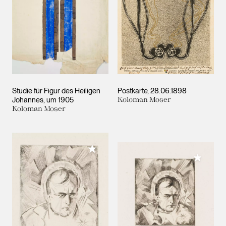
Studie für Figur des Heiligen
Postkarte
28.06.1898
Johannes
um 1905
Koloman Moser
Koloman Moser
Meiner Sammlung hinzufügen
Meiner 