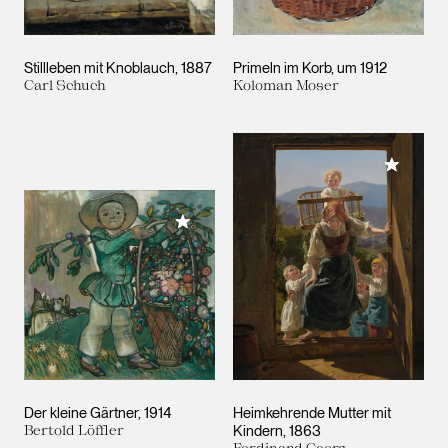
Stillleben mit Knoblauch
1887
Primeln im Korb
um 1912
Carl Schuch
Koloman Moser
Meiner 
Meiner Sammlung hinzufügen
Der kleine Gärtner
1914
Heimkehrende Mutter mit
Bertold Löffler
Kindern
1863
Ferdinand Georg