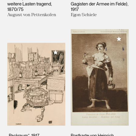
weitere Lasten tragend
Gagisten der Armee im Felde)
1870/75
1917
August von Pettenkofen
Egon Schiele
Meiner 
Meiner Sammlung hinzufügen
„Packraum“
1917
Postkarte von Heinrich