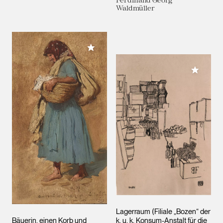
Waldmüller
Meiner Sammlung hinzufügen
Meiner 
Lagerraum (Filiale „Bozen“ der
Bäuerin, einen Korb und
k. u. k. Konsum-Anstalt für die