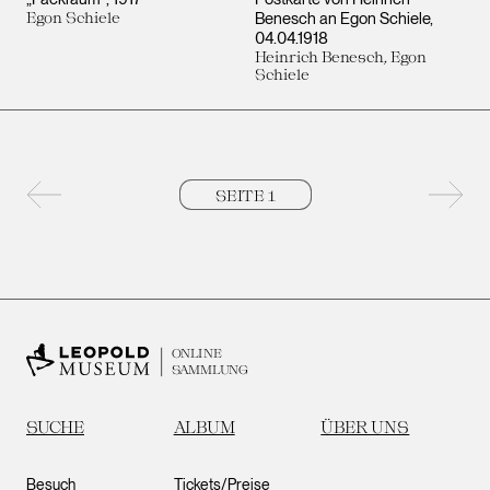
Egon Schiele
Benesch an Egon Schiele
04.04.1918
Heinrich Benesch, Egon
Schiele
Vorherige Seite
Nächs
ONLINE
SAMMLUNG
SUCHE
ALBUM
ÜBER UNS
Besuch
Tickets/Preise