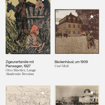
Meiner 
Zigeunerfamilie mit
Bäckenhäusl
um 1909
Planwagen
1927
Carl Moll
Otto Mueller, Lange
Akademie Breslau
Meiner 
Meiner Sammlung hinzufügen