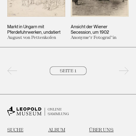
Markt in Ungarn mit
Ansicht der Wiener
Pferdefuhrwerken
undatiert
Secession
um 1902
August von Pettenkofen
Anonyme*r Fotograf*in
Vorherige Seite
Nächs
ONLINE
SAMMLUNG
SUCHE
ALBUM
ÜBER UNS