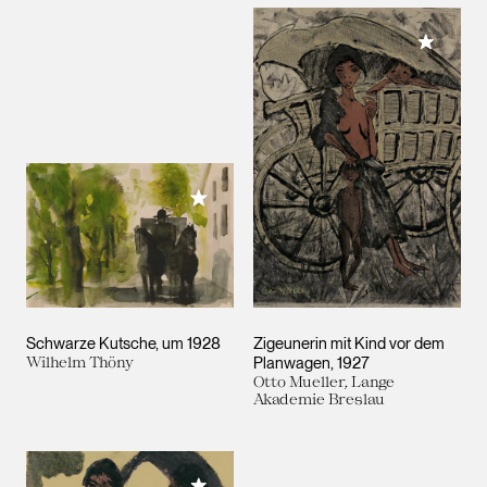
Meiner 
Meiner Sammlung hinzufügen
Schwarze Kutsche
um 1928
Zigeunerin mit Kind vor dem
Wilhelm Thöny
Planwagen
1927
Otto Mueller, Lange
Akademie Breslau
Meiner Sammlung hinzufügen