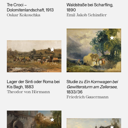
Tre Croci –
Waldstraße bei Scharfling
Dolomitenlandschaft
1913
1890
Oskar Kokoschka
Emil Jakob Schindler
Meiner 
Meiner Sammlung hinzufügen
Lager der Sinti oder Roma bei
Studie zu
Ein Kornwagen bei
Kis Bagh
1883
Gewittersturm am Zellersee
Theodor von Hörmann
1833/36
Friedrich Gauermann
Meiner Sammlung hinzufügen
Meiner 