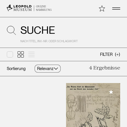
Open 
Meine Sammlu
ONLINE
SAMMLUNG
SUCHE
NACH TITEL, INV.-NR. ODER SCHLAGWORT
Layout
Layout
big
Layout
default
list
FILTER
(
)
4
Ergebnisse
Sortierung
Results
Meiner 