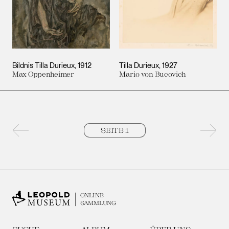
Bildnis Tilla Durieux
1912
Tilla Durieux
1927
Max Oppenheimer
Mario von Bucovich
Vorherige Seite
Nächs
ONLINE
SAMMLUNG