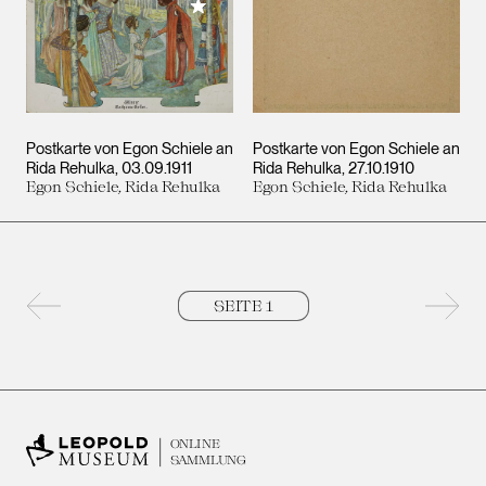
Meiner Sammlung hinzufügen
Postkarte von Egon Schiele an
Postkarte von Egon Schiele an
Rida Rehulka
03.09.1911
Rida Rehulka
27.10.1910
Egon Schiele, Rida Rehulka
Egon Schiele, Rida Rehulka
Vorherige Seite
Nächs
ONLINE
SAMMLUNG