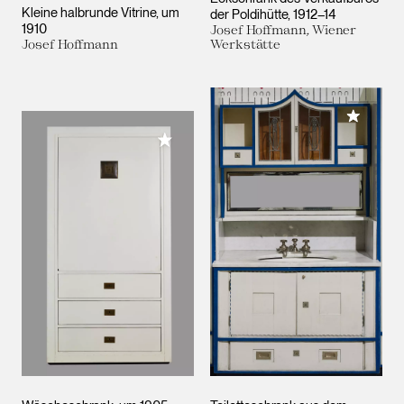
Kleine halbrunde Vitrine
um
der Poldihütte
1912–14
1910
Josef Hoffmann, Wiener
Josef Hoffmann
Werkstätte
Meiner 
Meiner Sammlung hinzufügen