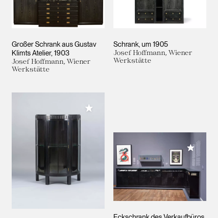
Großer Schrank aus Gustav
Schrank
um 1905
Klimts Atelier
1903
Josef Hoffmann, Wiener
Werkstätte
Josef Hoffmann, Wiener
Werkstätte
Meiner Sammlung hinzufügen
Meiner 
Eckschrank des Verkaufbüros