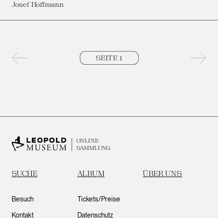
Josef Hoffmann
Vorherige Seite
Nächs
ONLINE
SAMMLUNG
SUCHE
ALBUM
ÜBER UNS
Besuch
Tickets/Preise
Kontakt
Datenschutz