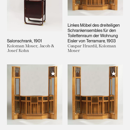
Linkes Möbel des dreiteiligen
Schrankensembles für den
Toilettenraum der Wohnung
Salonschrank
1901
Eisler von Terramare
1903
Koloman Moser, Jacob &
Caspar Hrazdil, Koloman
Josef Kohn
Moser
Meiner Sammlung hinzufügen
Meiner 