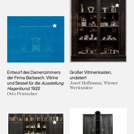
Meiner 
Meiner Sammlung hinzufügen
Entwurf des Damenzimmers
Großer Vitrinenkasten
der Firma Barbasch: Vitrine
undatiert
und Sessel für die
Ausstellung
Josef Hoffmann, Wiener
Werkstätte
Hagenbund
1922
Otto Prutscher
Meiner 
Meiner Sammlung hinzufügen