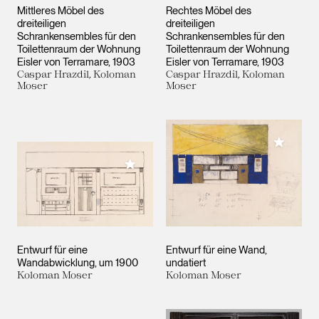
Mittleres Möbel des
Rechtes Möbel des
dreiteiligen
dreiteiligen
Schrankensembles für den
Schrankensembles für den
Toilettenraum der Wohnung
Toilettenraum der Wohnung
Eisler von Terramare
1903
Eisler von Terramare
1903
Caspar Hrazdil, Koloman
Caspar Hrazdil, Koloman
Moser
Moser
Meiner 
Meiner Sammlung hinzufügen
Entwurf für eine
Entwurf für eine Wand
Wandabwicklung
um 1900
undatiert
Koloman Moser
Koloman Moser