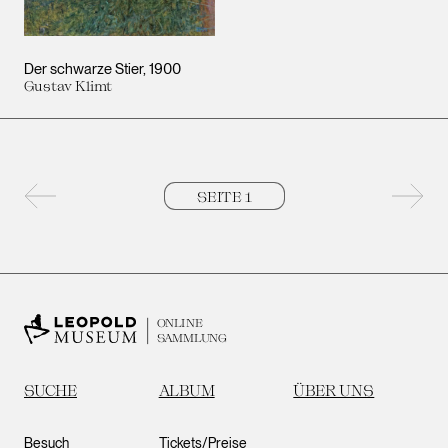
Der schwarze Stier
1900
Gustav Klimt
Vorherige Seite
Nächs
ONLINE
SAMMLUNG
SUCHE
ALBUM
ÜBER UNS
Besuch
Tickets/Preise