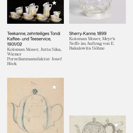
Meiner Sammlung hinzufügen
Teekanne, zehnteiliges Tondi
Sherry-Kanne
1899
Kaffee- und Teeservice
Koloman Moser, Meyr’s
Neffe im Auftrag von E.
1901/02
Bakalowits Söhne
Koloman Moser, Jutta Sika,
Wiener
Porzellanmanufaktur Josef
Böck
Meiner Sammlung hinzufügen
Meiner 