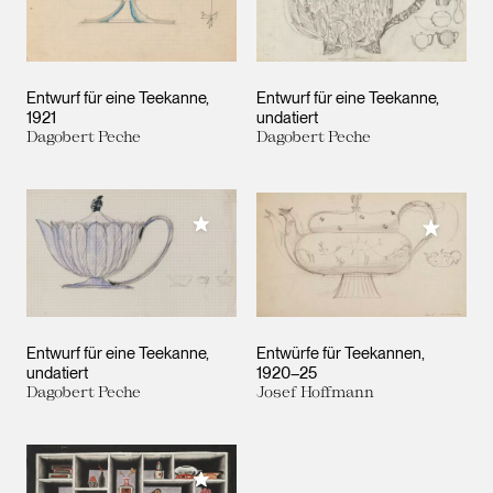
Entwurf für eine Teekanne
Entwurf für eine Teekanne
1921
undatiert
Dagobert Peche
Dagobert Peche
Meiner Sammlung hinzufügen
Meiner 
Entwurf für eine Teekanne
Entwürfe für Teekannen
undatiert
1920–25
Dagobert Peche
Josef Hoffmann
Meiner Sammlung hinzufügen