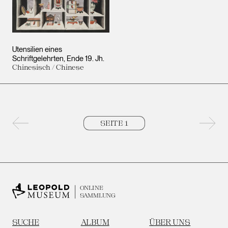
Utensilien eines
Schriftgelehrten
Ende 19. Jh.
Chinesisch / Chinese
Vorherige Seite
Nächs
ONLINE
SAMMLUNG
SUCHE
ALBUM
ÜBER UNS