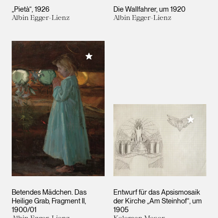
„Pietà“
1926
Die Wallfahrer
um 1920
Albin Egger-Lienz
Albin Egger-Lienz
Meiner Sammlung hinzufügen
Meiner 
Betendes Mädchen. Das
Entwurf für das Apsismosaik
Heilige Grab, Fragment II
der Kirche „Am Steinhof“
um
1900/01
1905
Albin Egger-Lienz
Koloman Moser