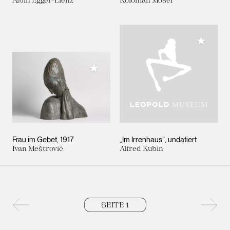
Meiner 
Meiner Sammlung hinzufügen
Frau im Gebet
1917
„Im Irrenhaus“
undatiert
Ivan Meštrović
Alfred Kubin
Vorherige Seite
Nächs