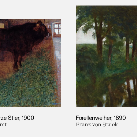
ze Stier
1900
Forellenweiher
1890
imt
Franz von Stuck