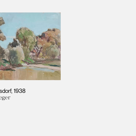
sdorf
1938
eger