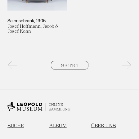
Salonschrank
1905
Josef Hoffmann, Jacob &
Josef Kohn
Vorherige Seite
Nächs
ONLINE
SAMMLUNG
SUCHE
ALBUM
ÜBER UNS