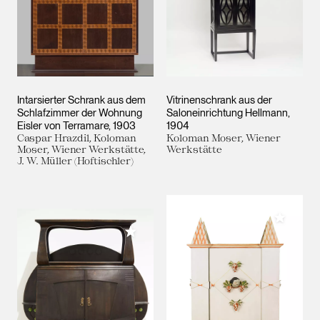
Intarsierter Schrank aus dem
Vitrinenschrank aus der
Schlafzimmer der Wohnung
Saloneinrichtung Hellmann
Eisler von Terramare
1903
1904
Caspar Hrazdil, Koloman
Koloman Moser, Wiener
Moser, Wiener Werkstätte,
Werkstätte
J. W. Müller (Hoftischler)
Meiner 
Meiner Sammlung hinzufügen