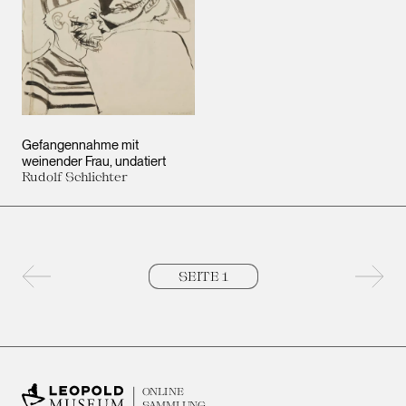
Gefangennahme mit
weinender Frau
undatiert
Rudolf Schlichter
Vorherige Seite
Nächs
ONLINE
SAMMLUNG