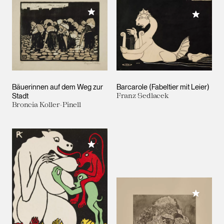
Meiner Sammlung hinzufügen
Meiner 
Bäuerinnen auf dem Weg zur
Barcarole (Fabeltier mit Leier)
Stadt
Franz Sedlacek
Broncia Koller-Pinell
Meiner Sammlung hinzufügen
Meiner 