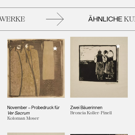
ÄHNLICHE
ERKE
KUN
Meiner 
Meiner Sammlung hinzufügen
November – Probedruck für
Zwei Bäuerinnen
Ver Sacrum
Broncia Koller-Pinell
Koloman Moser