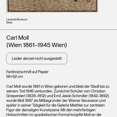
Leopold Museum,
Wien
Künstler*innen
Carl Moll
(Wien 1861–1945 Wien)
Leider derzeit nicht ausgestellt
Farbholzschnitt auf Papier
56×52 cm
Carl Moll wurde 1861 in Wien geboren und blieb der Stadt bis zu
seinem Tod 1945 verbunden. Zunächst Schüler von Christian
Griepenkerl (1839–1912) und Emil Jakob Schindler (1842–1892),
wurde Moll 1897 als Mitbegründer der Wiener Secession und
später in seiner Tätigkeit für die Galerie Miethke zur zentralen
Figur der damaligen Kunstszene. Mit den mehrfarbigen
Holzschnitten im quadratischen Format knüpfte Moll an die