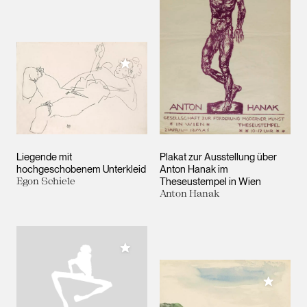
Meiner Sammlung hinzufügen
Liegende mit
Plakat zur Ausstellung über
hochgeschobenem Unterkleid
Anton Hanak im
Egon Schiele
Theseustempel in Wien
Anton Hanak
Meiner Sammlung hinzufügen
Meiner 