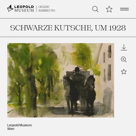
Open 
Meine Sammlu
ONLINE
Suche
SAMMLUNG
SCHWARZE KUTSCHE
, UM 1928
Downl
Zoom
Star
Leopold Museum,
Wien