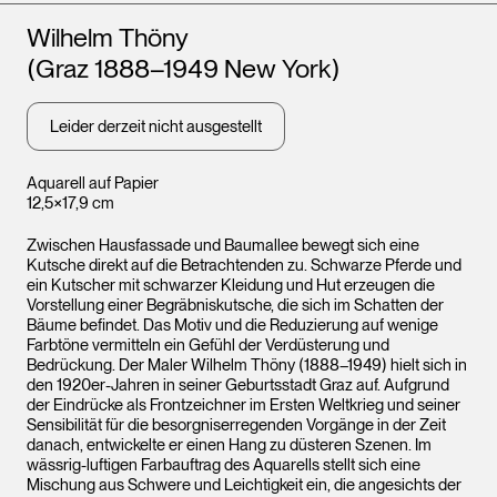
Künstler*innen
Wilhelm Thöny
(Graz 1888–1949 New York)
Leider derzeit nicht ausgestellt
Aquarell auf Papier
12,5×17,9 cm
Zwischen Hausfassade und Baumallee bewegt sich eine
Kutsche direkt auf die Betrachtenden zu. Schwarze Pferde und
ein Kutscher mit schwarzer Kleidung und Hut erzeugen die
Vorstellung einer Begräbniskutsche, die sich im Schatten der
Bäume befindet. Das Motiv und die Reduzierung auf wenige
Farbtöne vermitteln ein Gefühl der Verdüsterung und
Bedrückung. Der Maler Wilhelm Thöny (1888–1949) hielt sich in
den 1920er-Jahren in seiner Geburtsstadt Graz auf. Aufgrund
der Eindrücke als Frontzeichner im Ersten Weltkrieg und seiner
Sensibilität für die besorgniserregenden Vorgänge in der Zeit
danach, entwickelte er einen Hang zu düsteren Szenen. Im
wässrig-luftigen Farbauftrag des Aquarells stellt sich eine
Mischung aus Schwere und Leichtigkeit ein, die angesichts der