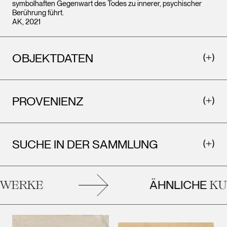
symbolhaften Gegenwart des Todes zu innerer, psychischer
Berührung führt.
AK, 2021
OBJEKTDATEN
PROVENIENZ
SUCHE IN DER SAMMLUNG
ÄHNLICHE
ERKE
KUN