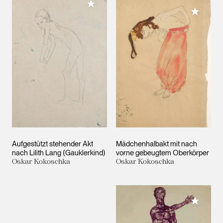
Meiner Sammlung hinzufügen
Meiner 
Aufgestützt stehender Akt
Mädchenhalbakt mit nach
nach Lilith Lang (Gauklerkind)
vorne gebeugtem Oberkörper
Oskar Kokoschka
Oskar Kokoschka
Meiner 