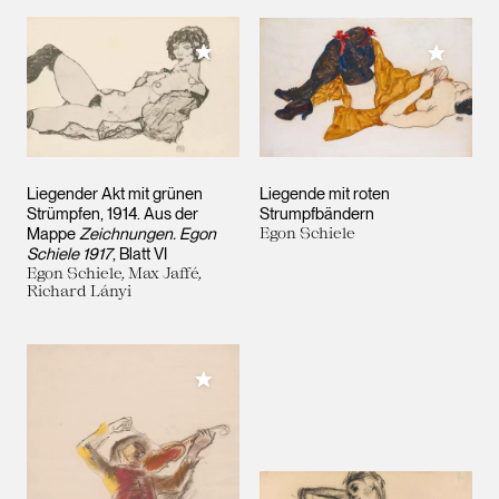
Meiner Sammlung hinzufügen
Meiner 
Liegender Akt mit grünen
Liegende mit roten
Strümpfen, 1914. Aus der
Strumpfbändern
Mappe
Zeichnungen. Egon
Egon Schiele
Schiele 1917
, Blatt VI
Egon Schiele, Max Jaffé,
Richard Lányi
Meiner Sammlung hinzufügen