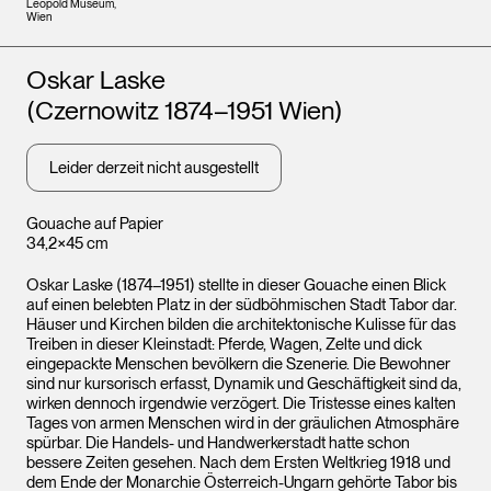
Leopold Museum,
Wien
Künstler*innen
Oskar Laske
(Czernowitz 1874–1951 Wien)
Leider derzeit nicht ausgestellt
Gouache auf Papier
34,2×45 cm
Oskar Laske (1874–1951) stellte in dieser Gouache einen Blick
auf einen belebten Platz in der südböhmischen Stadt Tabor dar.
Häuser und Kirchen bilden die architektonische Kulisse für das
Treiben in dieser Kleinstadt: Pferde, Wagen, Zelte und dick
eingepackte Menschen bevölkern die Szenerie. Die Bewohner
sind nur kursorisch erfasst, Dynamik und Geschäftigkeit sind da,
wirken dennoch irgendwie verzögert. Die Tristesse eines kalten
Tages von armen Menschen wird in der gräulichen Atmosphäre
spürbar. Die Handels- und Handwerkerstadt hatte schon
bessere Zeiten gesehen. Nach dem Ersten Weltkrieg 1918 und
dem Ende der Monarchie Österreich-Ungarn gehörte Tabor bis