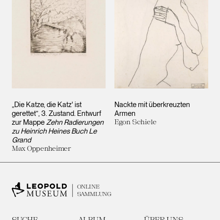
„Die Katze, die Katz' ist
Nackte mit überkreuzten
gerettet”, 3. Zustand. Entwurf
Armen
zur Mappe
Zehn Radierungen
Egon Schiele
zu Heinrich Heines Buch Le
Grand
Max Oppenheimer
ONLINE
SAMMLUNG
SUCHE
ALBUM
ÜBER UNS