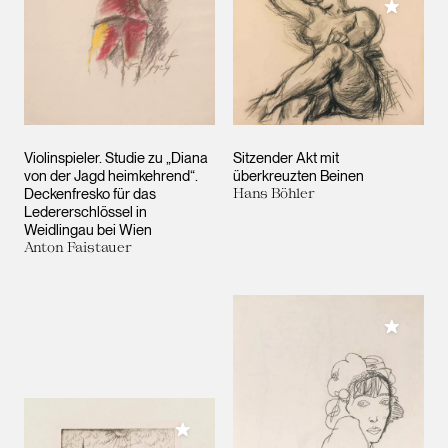
Meiner 
Violinspieler. Studie zu „Diana
Sitzender Akt mit
von der Jagd heimkehrend“.
überkreuzten Beinen
Deckenfresko für das
Hans Böhler
Ledererschlössel in
Weidlingau bei Wien
Anton Faistauer
Meiner 
Meiner Sammlung hinzufügen