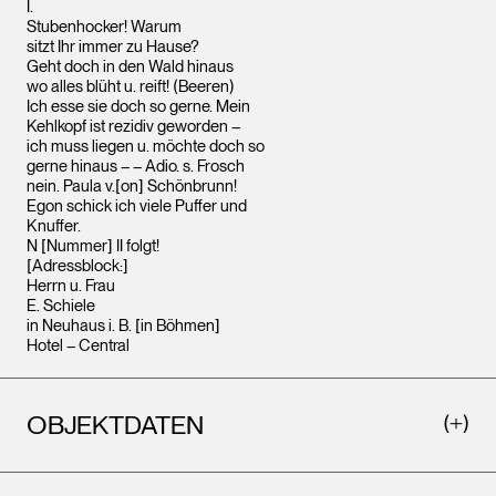
I.
Stubenhocker! Warum
sitzt Ihr immer zu Hause?
Geht doch in den Wald hinaus
wo alles blüht u. reift! (Beeren)
Ich esse sie doch so gerne. Mein
Kehlkopf ist rezidiv geworden –
ich muss liegen u. möchte doch so
gerne hinaus – – Adio. s. Frosch
nein. Paula v.[on] Schönbrunn!
Egon schick ich viele Puffer und
Knuffer.
N [Nummer] II folgt!
[Adressblock:]
Herrn u. Frau
E. Schiele
in Neuhaus i. B. [in Böhmen]
Hotel – Central
OBJEKTDATEN