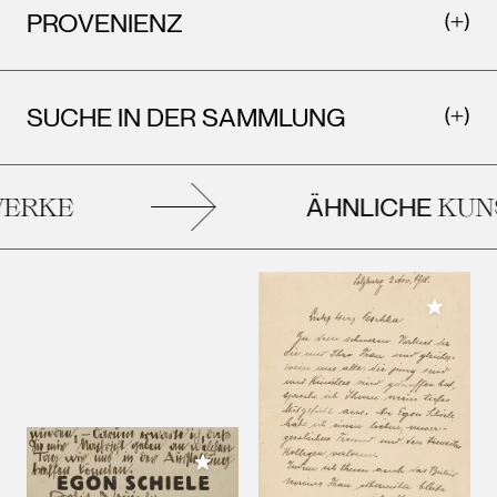
PROVENIENZ
SUCHE IN DER SAMMLUNG
ÄHNLICHE
RKE
KUNS
Meiner 
Meiner Sammlung hinzufügen