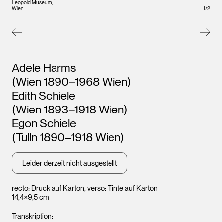
Leopo
Leopold Museum,
Wien
1
/
2
Wien
Künstler*innen
Adele Harms
(Wien 1890–1968 Wien)
Edith Schiele
(Wien 1893–1918 Wien)
Egon Schiele
(Tulln 1890–1918 Wien)
Leider derzeit nicht ausgestellt
recto: Druck auf Karton, verso: Tinte auf Karton
14,4×9,5 cm
Transkription: