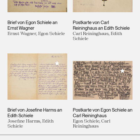
Brief von Egon Schiele an
Postkarte von Carl
Ernst Wagner
Reininghaus an Edith Schiele
Ernst Wagner, Egon Schiele
Carl Reininghaus, Edith
Schiele
Meiner Sammlung hinzufügen
Meiner 
Brief von Josefine Harms an
Postkarte von Egon Schiele an
Edith Schiele
Carl Reininghaus
Josefine Harms, Edith
Egon Schiele, Carl
Schiele
Reininghaus