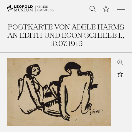
Open 
Meine Sammlu
ONLINE
Suche
SAMMLUNG
POSTKARTE VON ADELE HARMS
AN EDITH UND EGON SCHIELE I.
,
16.07.1915
Zoom
Star