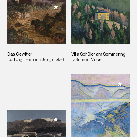
Meiner Sammlung hinzufügen
Das Gewitter
Villa Schüler am Semmering
Ludwig Heinrich Jungnickel
Koloman Moser
Meiner 
Meiner Sammlung hinzufügen