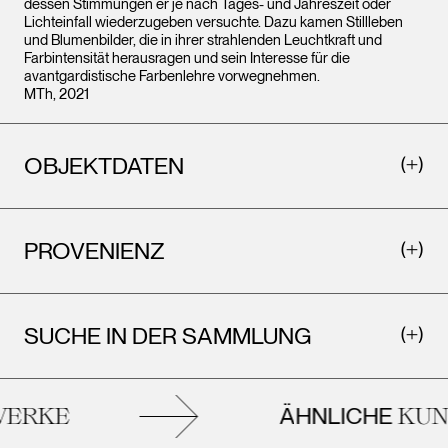
dessen Stimmungen er je nach Tages- und Jahreszeit oder
Lichteinfall wiederzugeben versuchte. Dazu kamen Stillleben
und Blumenbilder, die in ihrer strahlenden Leuchtkraft und
Farbintensität herausragen und sein Interesse für die
avantgardistische Farbenlehre vorwegnehmen.
MTh, 2021
OBJEKTDATEN
PROVENIENZ
SUCHE IN DER SAMMLUNG
ÄHNLICHE
ERKE
KUNS