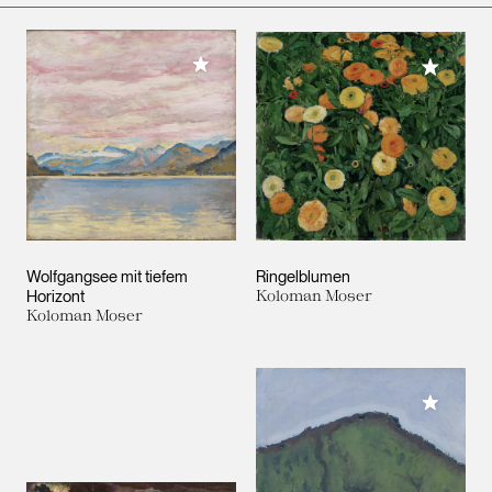
Meiner Sammlung hinzufügen
Meiner 
Wolfgangsee mit tiefem
Ringelblumen
Horizont
Koloman Moser
Koloman Moser
Meiner 