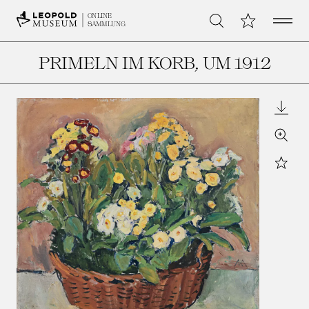
Open 
Meine Sammlu
ONLINE
Suche
SAMMLUNG
PRIMELN IM KORB
, UM 1912
Downl
Zoom
Star