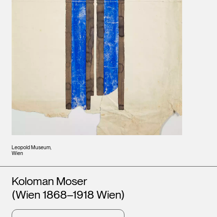
Leopold Museum,
Wien
Künstler*innen
Koloman Moser
(Wien 1868–1918 Wien)