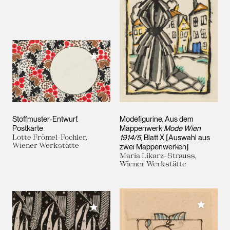
Meiner Sammlung hinzufügen
Stoffmuster-Entwurf.
Modefigurine. Aus dem
Postkarte
Mappenwerk
Mode Wien
Lotte Frömel-Fochler,
1914/5
, Blatt X [Auswahl aus
Wiener Werkstätte
zwei Mappenwerken]
Maria Likarz-Strauss,
Wiener Werkstätte
Meiner 
Meiner Sammlung hinzufügen