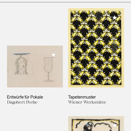
Meiner 
Meiner Sammlung hinzufügen
Entwürfe für Pokale
Tapetenmuster
Dagobert Peche
Wiener Werkstätte
Meiner 