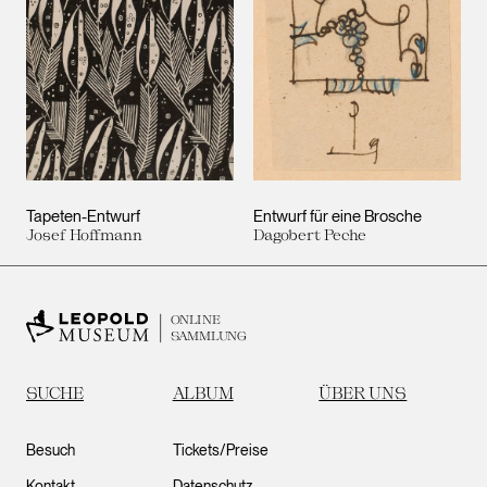
Tapeten-Entwurf
Entwurf für eine Brosche
Josef Hoffmann
Dagobert Peche
ONLINE
SAMMLUNG
SUCHE
ALBUM
ÜBER UNS
Besuch
Tickets/Preise
Kontakt
Datenschutz