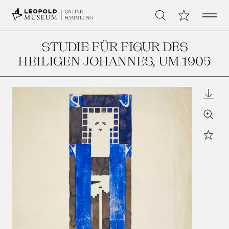
Open 
Meine Sammlu
ONLINE
Suche
SAMMLUNG
STUDIE FÜR FIGUR DES
HEILIGEN JOHANNES
, UM 1905
Downl
Zoom
Star