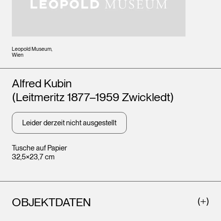
Leopold Museum,
Wien
Künstler*innen
Alfred Kubin
(Leitmeritz 1877–1959 Zwickledt)
Leider derzeit nicht ausgestellt
Tusche auf Papier
32,5×23,7 cm
OBJEKTDATEN