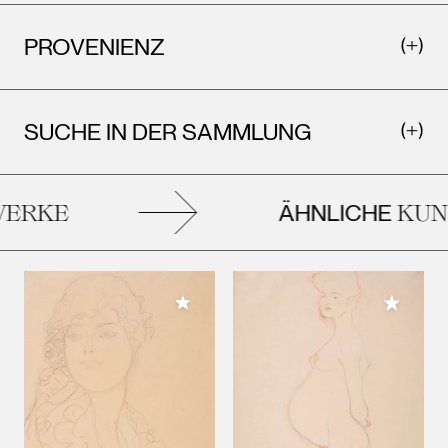
PROVENIENZ
SUCHE IN DER SAMMLUNG
ÄHNLICHE
ERKE
KUN
Meiner Sammlung hinzufügen
Meiner 