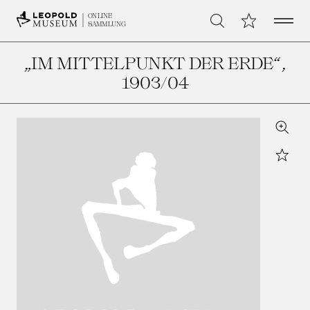
Open 
Meine Sammlu
ONLINE
Suche
SAMMLUNG
„IM MITTELPUNKT DER ERDE“
,
1903/04
Zoom
Star