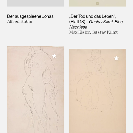
Der ausgespieene Jonas
„Der Tod und das Leben“,
Alfred Kubin
(Blatt 18) -
Gustav Klimt. Eine
Nachlese
Max Eisler, Gustav Klimt
Meiner Sammlung hinzufügen
Meiner 