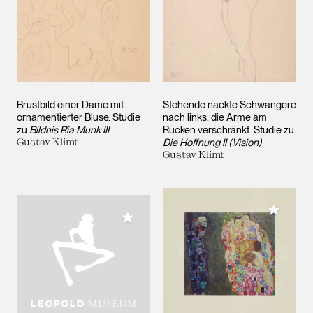
Brustbild einer Dame mit
Stehende nackte Schwangere
ornamentierter Bluse. Studie
nach links, die Arme am
zu
Bildnis Ria Munk III
Rücken verschränkt. Studie zu
Gustav Klimt
Die Hoffnung II (Vision)
Gustav Klimt
Meiner 
Meiner Sammlung hinzufügen